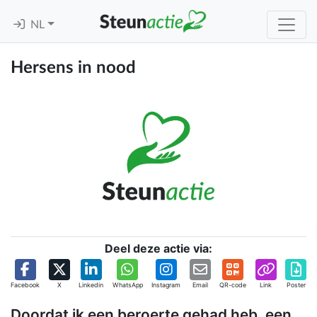
NL
Hersens in nood
Deel deze actie via:
Facebook
X
Linkedin
WhatsApp
Instagram
Email
QR-code
Link
Poster
Doordat ik een beroerte gehad heb, een