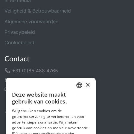
In de media
Veiligheid & Betrouwbaarheid
Algemene voorwaarden
Privacybeleid
Cookiebeleid
Contact
+31 (0)85 488 4765
Contactformulier
×
Helpcentrum
Deze website maakt
DUTCH
gebruik van cookies.
FRENCH
Wij gebruiken cookies om de
gebruikerservaring te verbeteren en voor
ENGLISH
advertentiepersonalisatie. Wij maken
gebruik van cookies en mobiele advertentie-
ID's voor gepersonaliseerde en niet-