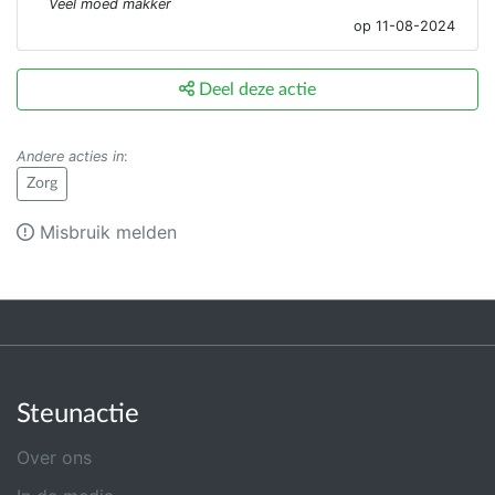
Veel moed makker
op 11-08-2024
Deel deze actie
Andere acties in
:
Zorg
Misbruik melden
Steunactie
Over ons