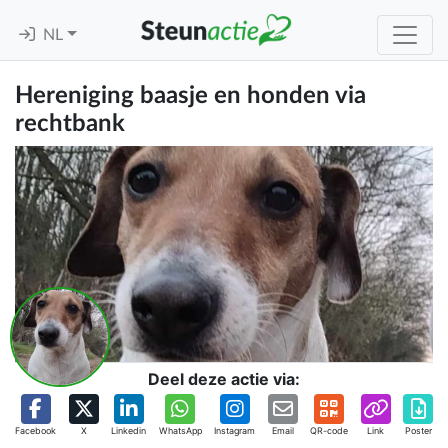
NL
Hereniging baasje en honden via
rechtbank
Deel deze actie via:
Facebook
X
Linkedin
WhatsApp
Instagram
Email
QR-code
Link
Poster