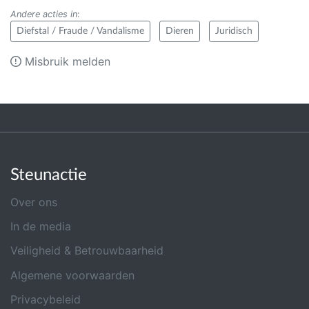
Andere acties in
:
Diefstal / Fraude / Vandalisme
Dieren
Juridisch
Misbruik melden
Steunactie
Over ons
In de media
Veiligheid & Betrouwbaarheid
Algemene voorwaarden
Privacybeleid