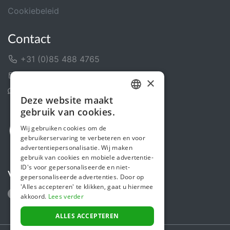
Cookiebeleid
Contact
+31 (0)85 488 4765
Contactformulier
×
Helpcentrum
Deze website maakt
DUTCH
gebruik van cookies.
FRENCH
Wij gebruiken cookies om de
gebruikerservaring te verbeteren en voor
ENGLISH
advertentiepersonalisatie. Wij maken
gebruik van cookies en mobiele advertentie-
ID's voor gepersonaliseerde en niet-
Volg ons
gepersonaliseerde advertenties. Door op
'Alles accepteren' te klikken, gaat u hiermee
akkoord.
Lees verder
ALLES ACCEPTEREN