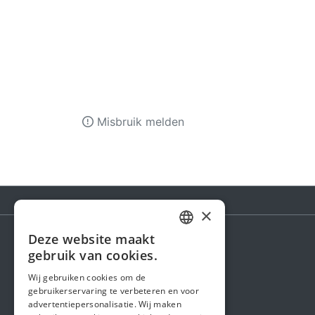
Misbruik melden
×
Deze website maakt
DUTCH
gebruik van cookies.
Steunactie
FRENCH
Wij gebruiken cookies om de
Over ons
gebruikerservaring te verbeteren en voor
ENGLISH
advertentiepersonalisatie. Wij maken
In de media