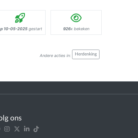
op 10-05-2025
gestart
926
x bekeken
Herdenking
Andere acties in
:
olg ons