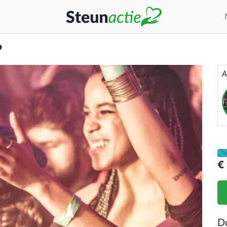
?
A
€
D