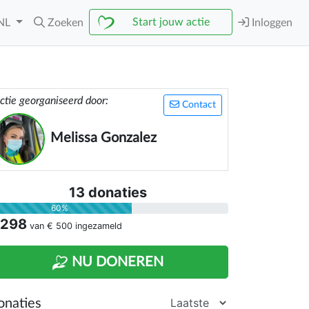
Start jouw actie
NL
Zoeken
Inloggen
ctie georganiseerd door:
Contact
Melissa Gonzalez
13 donaties
60%
 298
van
€ 500
ingezameld
NU DONEREN
onaties