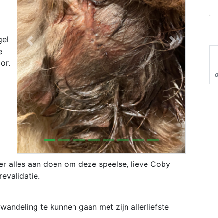
gel
Previous
Next
e
or.
n er alles aan doen om deze speelse, lieve Coby
revalidatie.
wandeling te kunnen gaan met zijn allerliefste