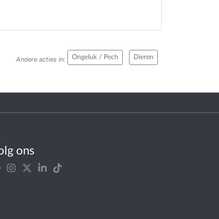
Ongeluk / Pech
Dieren
Andere acties in
:
olg ons