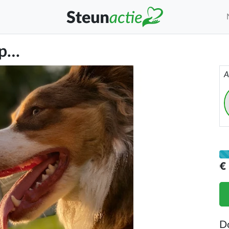
lp…
A
€
D