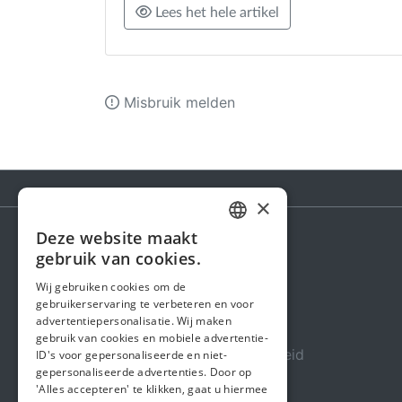
Lees het hele artikel
Misbruik melden
×
Deze website maakt
DUTCH
gebruik van cookies.
Steunactie
FRENCH
Wij gebruiken cookies om de
Over ons
gebruikerservaring te verbeteren en voor
ENGLISH
advertentiepersonalisatie. Wij maken
In de media
gebruik van cookies en mobiele advertentie-
Veiligheid & Betrouwbaarheid
ID's voor gepersonaliseerde en niet-
gepersonaliseerde advertenties. Door op
Algemene voorwaarden
'Alles accepteren' te klikken, gaat u hiermee