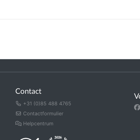
Contact
V
+31 (0)85 488 4765
Contactformulier
Helpcentrum