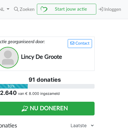
Start jouw actie
NL
Zoeken
Inloggen
ctie georganiseerd door:
Contact
Lincy De Groote
91 donaties
33%
 2.640
van
€ 8.000
ingezameld
NU DONEREN
onaties