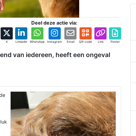
Deel deze actie via:
X
Linkedin
WhatsApp
Instagram
Email
QR-code
Link
Poster
iend van iedereen, heeft een ongeval
ude
luk