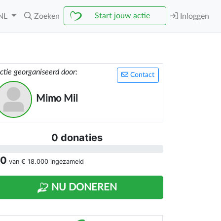
Start jouw actie
NL
Zoeken
Inloggen
ctie georganiseerd door:
Contact
Mimo Mil
0 donaties
 0
van
€ 18.000
ingezameld
NU DONEREN