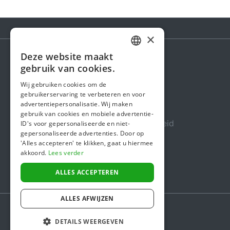
×
Deze website maakt
DUTCH
gebruik van cookies.
Steunactie
FRENCH
Wij gebruiken cookies om de
Over ons
gebruikerservaring te verbeteren en voor
ENGLISH
advertentiepersonalisatie. Wij maken
In de media
gebruik van cookies en mobiele advertentie-
Veiligheid & Betrouwbaarheid
ID's voor gepersonaliseerde en niet-
gepersonaliseerde advertenties. Door op
Algemene voorwaarden
'Alles accepteren' te klikken, gaat u hiermee
akkoord.
Lees verder
Privacybeleid
Cookiebeleid
ALLES ACCEPTEREN
ALLES AFWIJZEN
DETAILS WEERGEVEN