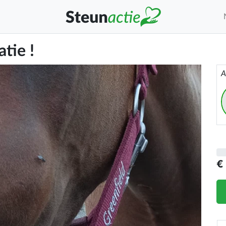
tie !
A
€