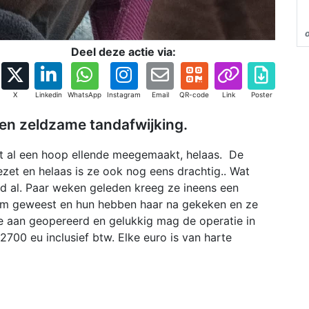
Deel deze actie via:
X
Linkedin
WhatsApp
Instagram
Email
QR-code
Link
Poster
 een zeldzame tandafwijking.
ft al een hoop ellende meegemaakt, helaas. De
ezet en helaas is ze ook nog eens drachtig.. Wat
ijd al. Paar weken geleden kreeg ze ineens een
tom geweest en hun hebben haar na gekeken en ze
ze aan geopereerd en gelukkig mag de operatie in
2700 eu inclusief btw. Elke euro is van harte