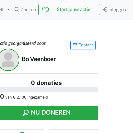
Start jouw actie
NL
Zoeken
Inloggen
ctie georganiseerd door:
Contact
Bo Veenboer
0 donaties
 0
van
€ 2.100
ingezameld
NU DONEREN