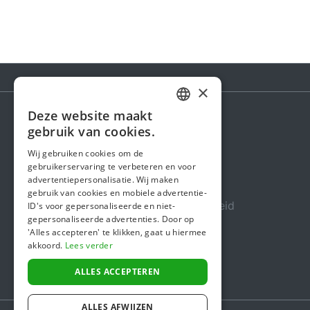
×
Deze website maakt
DUTCH
gebruik van cookies.
Steunactie
FRENCH
Wij gebruiken cookies om de
Over ons
gebruikerservaring te verbeteren en voor
ENGLISH
advertentiepersonalisatie. Wij maken
In de media
gebruik van cookies en mobiele advertentie-
Veiligheid & Betrouwbaarheid
ID's voor gepersonaliseerde en niet-
gepersonaliseerde advertenties. Door op
Algemene voorwaarden
'Alles accepteren' te klikken, gaat u hiermee
akkoord.
Lees verder
Privacybeleid
Cookiebeleid
ALLES ACCEPTEREN
ALLES AFWIJZEN