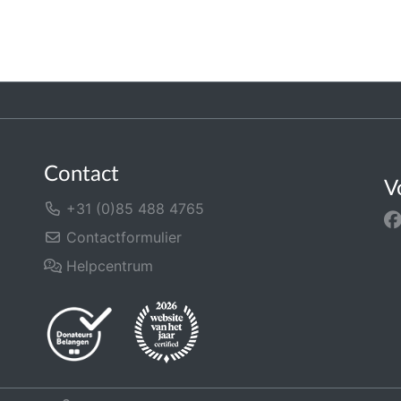
Contact
V
+31 (0)85 488 4765
Contactformulier
Helpcentrum