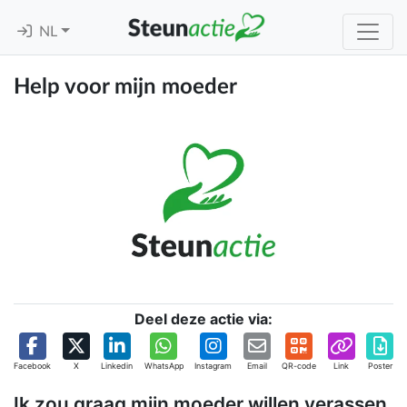
NL
Help voor mijn moeder
Deel deze actie via:
Facebook
X
Linkedin
WhatsApp
Instagram
Email
QR-code
Link
Poster
Ik zou graag mijn moeder willen verassen