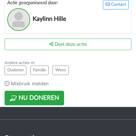
Actie georganiseerd door:
Contact
Kaylinn Hille
Deel deze actie
Andere acties in
:
Ouderen
Familie
Wens
Misbruik melden
NU DONEREN