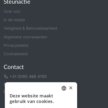
Steunactie
Over ons
In de media
Veiligheid & Betrouwbaarheid
Algemene voorwaarden
Privacybeleid
Cookiebeleid
Contact
+31 (0)85 488 4765
Contactformulier
×
Helpcentrum
Deze website maakt
DUTCH
gebruik van cookies.
FRENCH