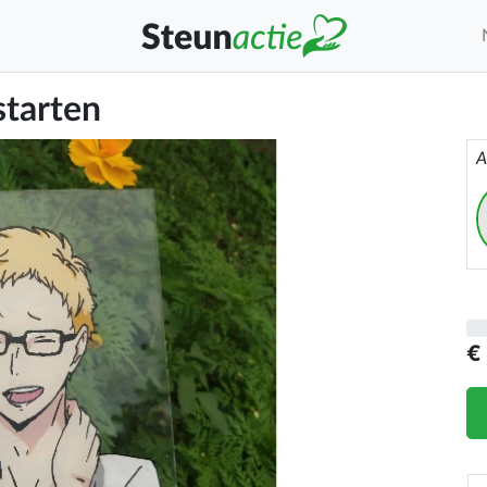
starten
A
€