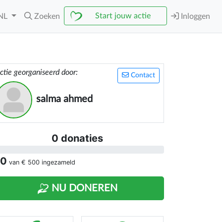
Start jouw actie
NL
Zoeken
Inloggen
ctie georganiseerd door:
Contact
salma ahmed
0 donaties
 0
van
€ 500
ingezameld
NU DONEREN