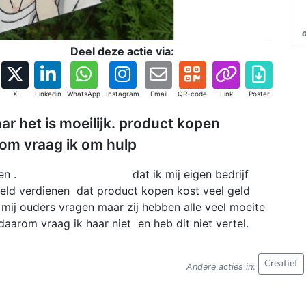
Deel deze actie via:
X
Linkedin
WhatsApp
Instagram
Email
QR-code
Link
Poster
aar het is moeilijk. product kopen
om vraag ik om hulp
waar maken . dat ik mij eigen bedrijf
 geld verdienen dat product kopen kost veel geld
 mij ouders vragen maar zij hebben alle veel moeite
daarom vraag ik haar niet en heb dit niet vertel.
Creatief
Andere acties in
: