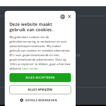
×
Deze website maakt
DUTCH
gebruik van cookies.
Steunactie
FRENCH
Wij gebruiken cookies om de
Over ons
gebruikerservaring te verbeteren en voor
ENGLISH
advertentiepersonalisatie. Wij maken
In de media
gebruik van cookies en mobiele advertentie-
Veiligheid & Betrouwbaarheid
ID's voor gepersonaliseerde en niet-
gepersonaliseerde advertenties. Door op
Algemene voorwaarden
'Alles accepteren' te klikken, gaat u hiermee
akkoord.
Lees verder
Privacybeleid
Cookiebeleid
ALLES ACCEPTEREN
ALLES AFWIJZEN
DETAILS WEERGEVEN