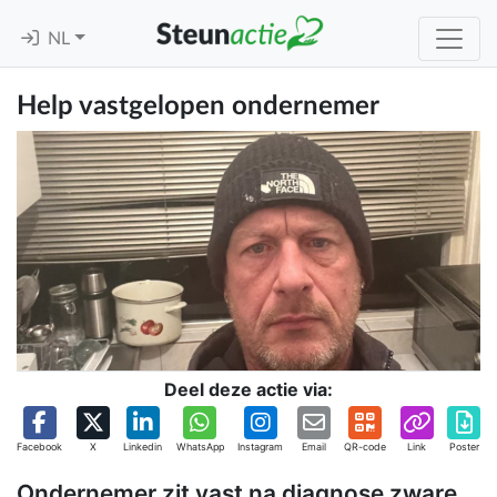
NL
Help vastgelopen ondernemer
Deel deze actie via:
Facebook
X
Linkedin
WhatsApp
Instagram
Email
QR-code
Link
Poster
Ondernemer zit vast na diagnose zware