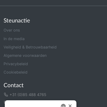
Steunactie
Over ons
In de media
Veiligheid & Betrouwbaarheid
Algemene voorwaarden
Privacybeleid
Cookiebeleid
Contact
+31 (0)85 488 4765
Contactformulier
×