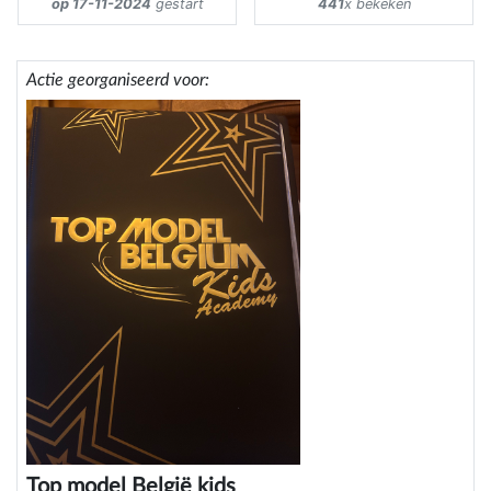
op 17-11-2024
gestart
441
x bekeken
Actie georganiseerd voor:
Top model België kids