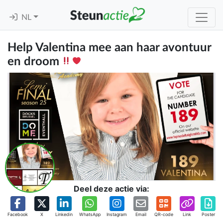
NL
Help Valentina mee aan haar avontuur
en droom
Deel deze actie via:
Facebook
X
Linkedin
WhatsApp
Instagram
Email
QR-code
Link
Poster