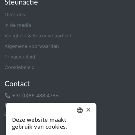
Steunactie
Over ons
In de media
Veiligheid & Betrouwbaarheid
Algemene voorwaarden
Privacybeleid
Cookiebeleid
Contact
+31 (0)85 488 4765
Contactformulier
×
Helpcentrum
Deze website maakt
DUTCH
gebruik van cookies.
FRENCH