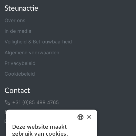
Steunactie
Over ons
In de media
Veiligheid & Betrouwbaarheid
Algemene voorwaarden
Privacybeleid
Cookiebeleid
Contact
+31 (0)85 488 4765
Contactformulier
×
Helpcentrum
Deze website maakt
DUTCH
gebruik van cookies.