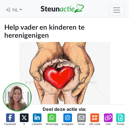
NL
Help vader en kinderen te
herenigenigen
Deel deze actie via:
Facebook
X
Linkedin
WhatsApp
Instagram
Email
QR-code
Link
Poster