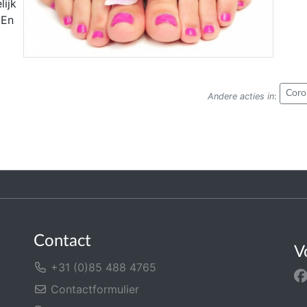
ijk
 En
Coro
Andere acties in
:
Contact
V
+31 (0)85 488 4765
Contactformulier