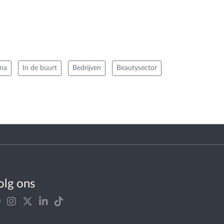
na
In de buurt
Bedrijven
Beautysector
olg ons