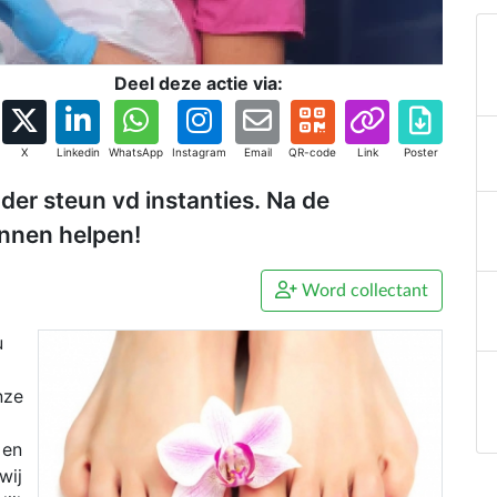
Deel deze actie via:
X
Linkedin
WhatsApp
Instagram
Email
QR-code
Link
Poster
der steun vd instanties. Na de
unnen helpen!
Word collectant
u
nze
 en
wij