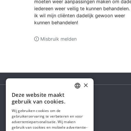
moeten weer aanpassingen maken om dadel
iedereen weer veilig te kunnen behandelen.
ik wil mijn cliënten dadelijk gewoon weer
kunnen behandelen!
Misbruik melden
×
Deze website maakt
DUTCH
gebruik van cookies.
Steunactie
FRENCH
Wij gebruiken cookies om de
Over ons
gebruikerservaring te verbeteren en voor
ENGLISH
advertentiepersonalisatie. Wij maken
In de media
gebruik van cookies en mobiele advertentie-