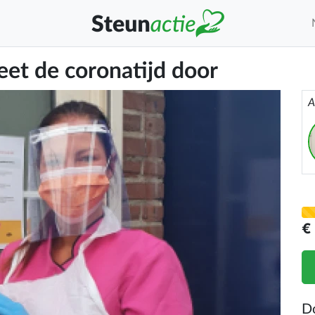
feet de coronatijd door
A
€
D