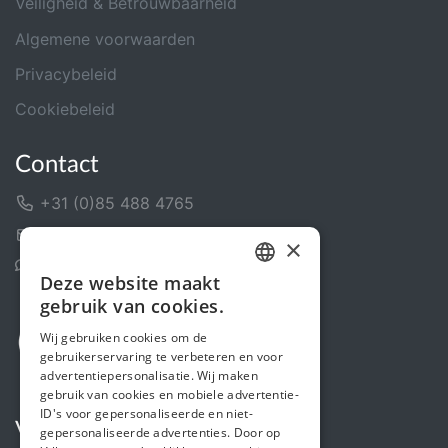
Veiligheid & Betrouwbaarheid
Algemene voorwaarden
Privacybeleid
Cookiebeleid
Contact
+31 (0)85 488 4765
Contactformulier
×
Helpcentrum
Deze website maakt
DUTCH
gebruik van cookies.
FRENCH
Wij gebruiken cookies om de
gebruikerservaring te verbeteren en voor
ENGLISH
advertentiepersonalisatie. Wij maken
gebruik van cookies en mobiele advertentie-
ID's voor gepersonaliseerde en niet-
Volg ons
gepersonaliseerde advertenties. Door op