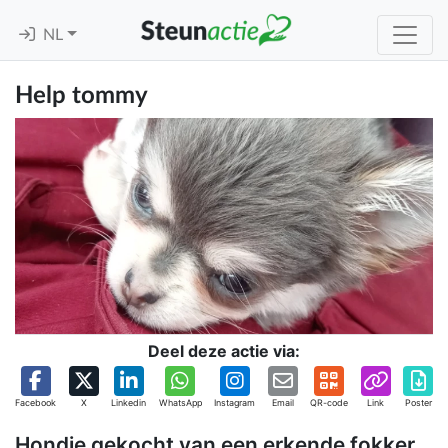
NL
Help tommy
Deel deze actie via:
Facebook
X
Linkedin
WhatsApp
Instagram
Email
QR-code
Link
Poster
Hondje gekocht van een erkende fokker ,