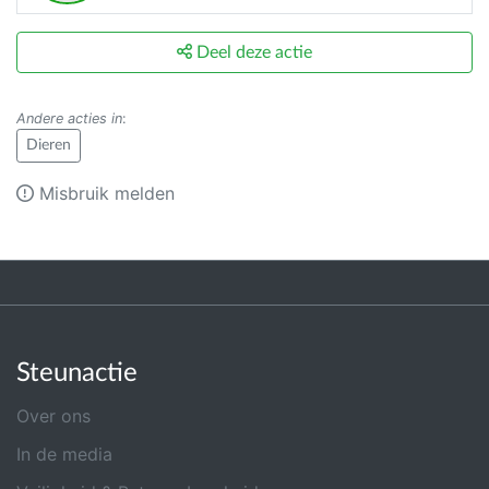
Deel deze actie
Andere acties in
:
Dieren
Misbruik melden
Steunactie
Over ons
In de media