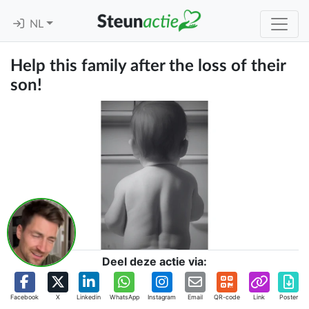
NL
Help this family after the loss of their
son!
Deel deze actie via:
Facebook
X
Linkedin
WhatsApp
Instagram
Email
QR-code
Link
Poster