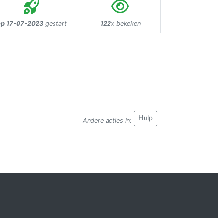
op 17-07-2023
gestart
122
x bekeken
Hulp
Andere acties in
: