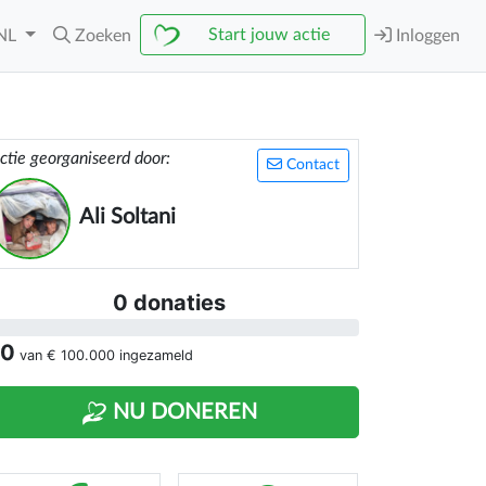
Start jouw actie
NL
Zoeken
Inloggen
ctie georganiseerd door:
Contact
Ali Soltani
0 donaties
 0
van
€ 100.000
ingezameld
NU DONEREN