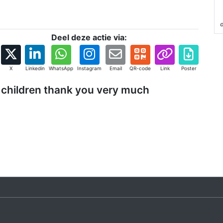
Deel deze actie via:
X
Linkedin
WhatsApp
Instagram
Email
QR-code
Link
Poster
s children thank you very much