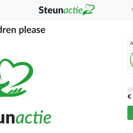
dren please
A
€