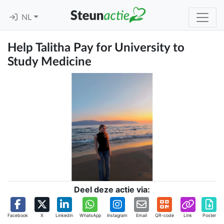
NL
Help Talitha Pay for University to
Study Medicine
Deel deze actie via:
Facebook
X
Linkedin
WhatsApp
Instagram
Email
QR-code
Link
Poster