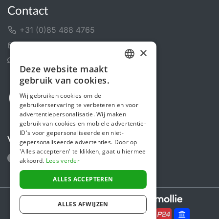
Contact
+31 (0)85 488 4765
Contactformulier
×
Helpcentrum
Deze website maakt
DUTCH
gebruik van cookies.
FRENCH
Wij gebruiken cookies om de
gebruikerservaring te verbeteren en voor
ENGLISH
advertentiepersonalisatie. Wij maken
gebruik van cookies en mobiele advertentie-
ID's voor gepersonaliseerde en niet-
Volg ons
gepersonaliseerde advertenties. Door op
'Alles accepteren' te klikken, gaat u hiermee
akkoord.
Lees verder
ALLES ACCEPTEREN
Secure payments powered by
ALLES AFWIJZEN