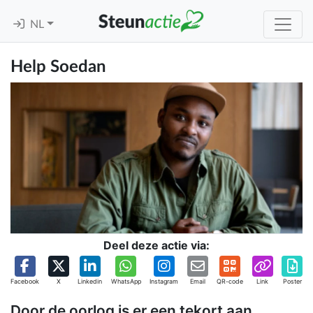
NL
Help Soedan
Deel deze actie via:
Facebook
X
Linkedin
WhatsApp
Instagram
Email
QR-code
Link
Poster
Door de oorlog is er een tekort aan