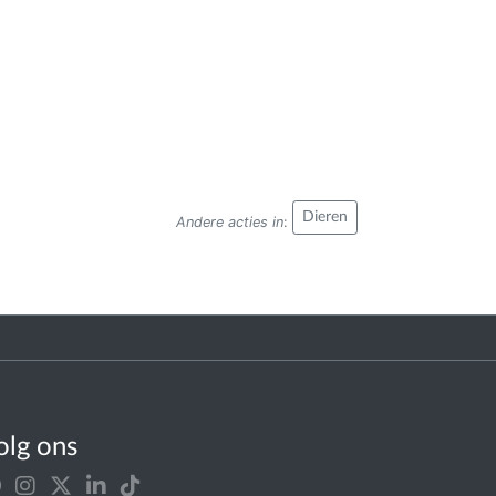
Dieren
Andere acties in
:
olg ons