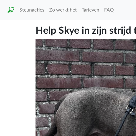
Steunacties
Zo werkt het
Tarieven
FAQ
Help Skye in zijn strijd