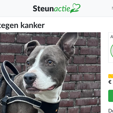
 tegen kanker
A
€
D