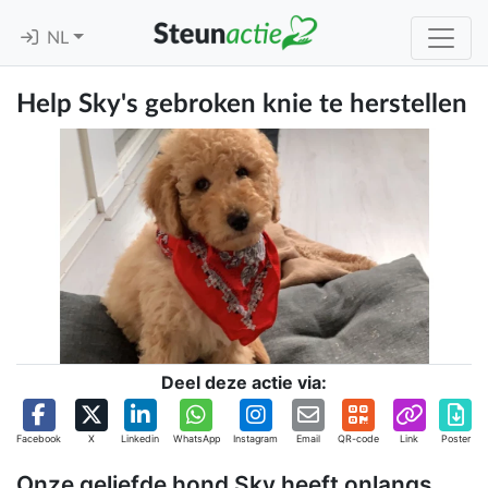
NL
Help Sky's gebroken knie te herstellen
Deel deze actie via:
Facebook
X
Linkedin
WhatsApp
Instagram
Email
QR-code
Link
Poster
Onze geliefde hond Sky heeft onlangs