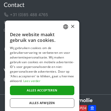
Contact
+31 (0)85 488 4765
Contactformulier
×
Helpcentrum
Deze website maakt
DUTCH
gebruik van cookies.
FRENCH
Wij gebruiken cookies om de
gebruikerservaring te verbeteren en voor
ENGLISH
advertentiepersonalisatie. Wij maken
gebruik van cookies en mobiele advertentie-
ID's voor gepersonaliseerde en niet-
Volg ons
gepersonaliseerde advertenties. Door op
'Alles accepteren' te klikken, gaat u hiermee
akkoord.
Lees verder
ALLES ACCEPTEREN
Secure payments powered by
ALLES AFWIJZEN