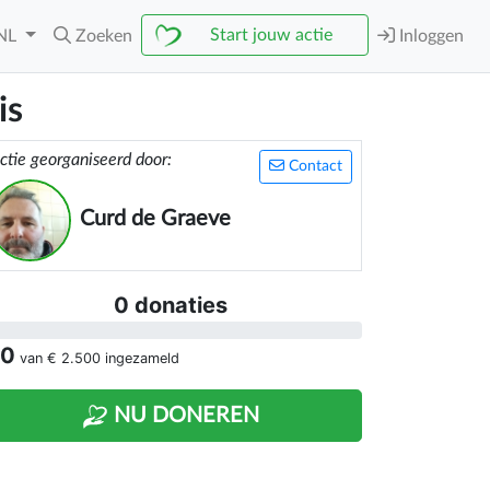
Start jouw actie
NL
Zoeken
Inloggen
is
ctie georganiseerd door:
Contact
Curd de Graeve
0 donaties
 0
van
€ 2.500
ingezameld
NU DONEREN