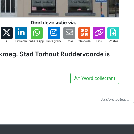
Deel deze actie via:
X
Linkedin
WhatsApp
Instagram
Email
QR-code
Link
Poster
 kroeg. Stad Torhout Ruddervoorde is
Word collectant
Andere acties in
: