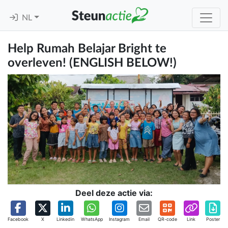
NL
Help Rumah Belajar Bright te
overleven! (ENGLISH BELOW!)
Deel deze actie via:
Facebook
X
Linkedin
WhatsApp
Instagram
Email
QR-code
Link
Poster