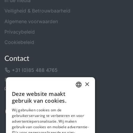
In de media
Veiligheid & Betrouwbaarheid
Algemene voorwaarden
Privacybeleid
Cookiebeleid
Contact
+31 (0)85 488 4765
Contactformulier
×
Helpcentrum
Deze website maakt
DUTCH
gebruik van cookies.
FRENCH
Wij gebruiken cookies om de
gebruikerservaring te verbeteren en voor
ENGLISH
advertentiepersonalisatie. Wij maken
gebruik van cookies en mobiele advertentie-
ID's voor gepersonaliseerde en niet-