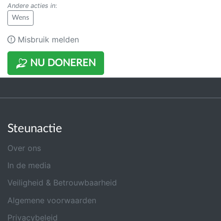
Andere acties in
:
Wens
Misbruik melden
NU DONEREN
Steunactie
Over ons
In de media
Veiligheid & Betrouwbaarheid
Algemene voorwaarden
Privacybeleid