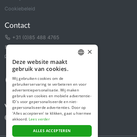
Cookiebeleid
Contact
+31 (0)85 488 4765
Contactformulier
×
Helpcentrum
Deze website maakt
DUTCH
gebruik van cookies.
FRENCH
Wij gebruiken cookies om de
gebruikerservaring te verbeteren en voor
ENGLISH
advertentiepersonalisatie. Wij maken
gebruik van cookies en mobiele advertentie-
ID's voor gepersonaliseerde en niet-
Volg ons
gepersonaliseerde advertenties. Door op
'Alles accepteren' te klikken, gaat u hiermee
akkoord.
Lees verder
ALLES ACCEPTEREN