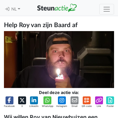
NL
Help Roy van zijn Baard af
Deel deze actie via:
Facebook
X
Linkedin
WhatsApp
Instagram
Email
QR-code
Link
Poster
Wij willen Roy van Nieuwhuizen een