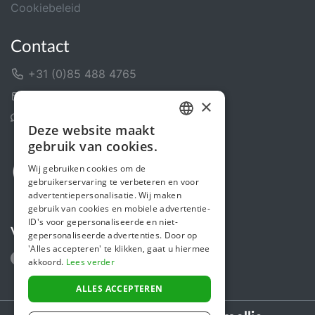
Cookiebeleid
Contact
+31 (0)85 488 4765
Contactformulier
×
Helpcentrum
Deze website maakt
DUTCH
gebruik van cookies.
FRENCH
Wij gebruiken cookies om de
gebruikerservaring te verbeteren en voor
ENGLISH
advertentiepersonalisatie. Wij maken
gebruik van cookies en mobiele advertentie-
ID's voor gepersonaliseerde en niet-
Volg ons
gepersonaliseerde advertenties. Door op
'Alles accepteren' te klikken, gaat u hiermee
akkoord.
Lees verder
ALLES ACCEPTEREN