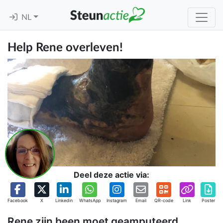
NL
Help Rene overleven!
Deel deze actie via:
Facebook
X
Linkedin
WhatsApp
Instagram
Email
QR-code
Link
Poster
Rene zijn been moet geamputeerd