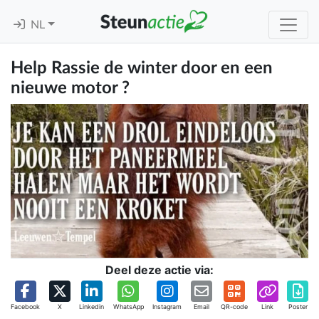
NL
Help Rassie de winter door en een
nieuwe motor ?
Deel deze actie via:
Facebook
X
Linkedin
WhatsApp
Instagram
Email
QR-code
Link
Poster