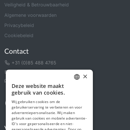
Veiligheid & Betrouwbaarheid
Algemene voorwaarden
Privacybeleid
Cookiebeleid
Contact
+31 (0)85 488 4765
Contactformulier
×
Helpcentrum
Deze website maakt
DUTCH
gebruik van cookies.
FRENCH
Wij gebruiken cookies om de
gebruikerservaring te verbeteren en voor
ENGLISH
advertentiepersonalisatie. Wij maken
gebruik van cookies en mobiele advertentie-
ID's voor gepersonaliseerde en niet-
Volg ons
gepersonaliseerde advertenties. Door op