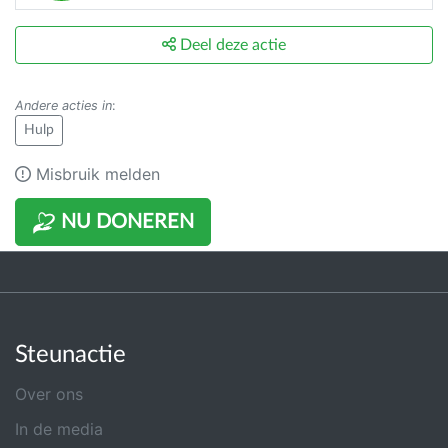
Deel deze actie
Andere acties in
:
Hulp
Misbruik melden
NU DONEREN
Steunactie
Over ons
In de media