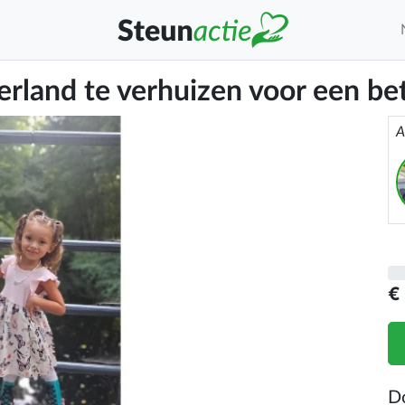
rland te verhuizen voor een bet
A
€
D