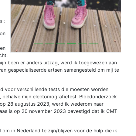
al:
gon
 en
cht.
jn been er anders uitzag, werd ik toegewezen aan
van gespecialiseerde artsen samengesteld om mij te
d voor verschillende tests die moesten worden
, behalve mijn electomografietest. Bloedonderzoek
a, op 28 augustus 2023, werd ik wederom naar
laas is op 20 november 2023 bevestigd dat ik CMT
 om in Nederland te zijn/blijven voor de hulp die ik