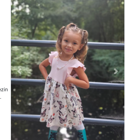
Previous
Next
ezin
d.