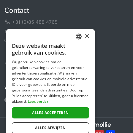
Contact
+31 (0)85 488 4765
Contactformulier
×
Helpcentrum
Deze website maakt
DUTCH
gebruik van cookies.
FRENCH
Wij gebruiken cookies om de
gebruikerservaring te verbeteren en voor
ENGLISH
advertentiepersonalisatie. Wij maken
gebruik van cookies en mobiele advertentie-
ID's voor gepersonaliseerde en niet-
Volg ons
gepersonaliseerde advertenties. Door op
'Alles accepteren' te klikken, gaat u hiermee
akkoord.
Lees verder
ALLES ACCEPTEREN
Secure payments powered by
ALLES AFWIJZEN