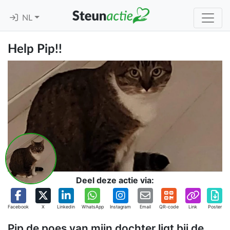
NL
Help Pip!!
Deel deze actie via:
Facebook
X
Linkedin
WhatsApp
Instagram
Email
QR-code
Link
Poster
Pip de poes van mijn dochter ligt bij de