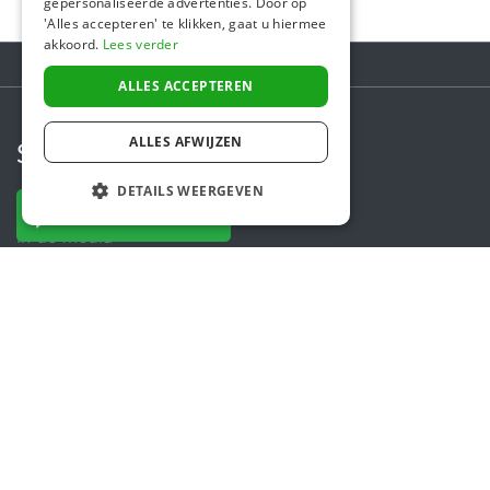
gepersonaliseerde advertenties. Door op
'Alles accepteren' te klikken, gaat u hiermee
akkoord.
Lees verder
ALLES ACCEPTEREN
ALLES AFWIJZEN
Steunactie
DETAILS WEERGEVEN
Over ons
NU DONEREN
In de media
Veiligheid & Betrouwbaarheid
Algemene voorwaarden
Privacybeleid
Cookiebeleid
Contact