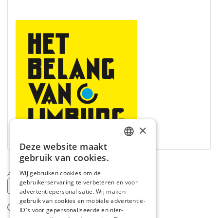
×
Deze website maakt
DUTCH
gebruik van cookies.
FRENCH
Wij gebruiken cookies om de
Andere acties in
:
gebruikerservaring te verbeteren en voor
ENGLISH
Dieren
Familie
Goede Doelen
advertentiepersonalisatie. Wij maken
gebruik van cookies en mobiele advertentie-
Misbruik melden
ID's voor gepersonaliseerde en niet-