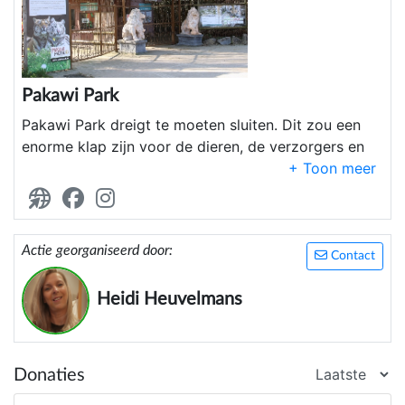
Pakawi Park
Pakawi Park dreigt te moeten sluiten. Dit zou een
enorme klap zijn voor de dieren, de verzorgers en
de vele families die hier al jaren mooie
herinneringen maken.
Daarom starten we een crowdfunding om het park
te helpen voortbestaan. Met jouw steun kunnen we
Actie georganiseerd door:
Contact
zorgen voor het welzijn van de dieren en de
toekomst van dit unieke park.
Heidi Heuvelmans
Donaties