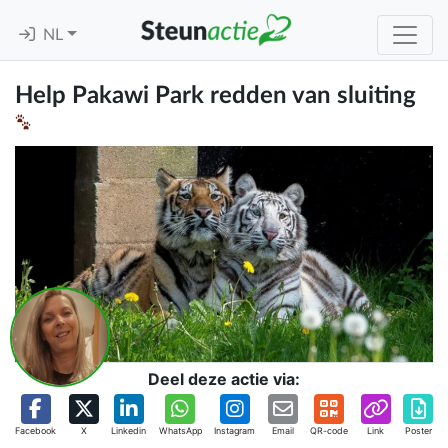
NL
Help Pakawi Park redden van sluiting
Deel deze actie via:
Facebook
X
Linkedin
WhatsApp
Instagram
Email
QR-code
Link
Poster