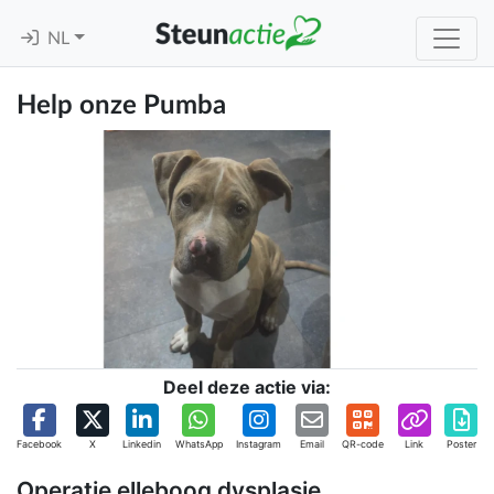
NL
Help onze Pumba
Deel deze actie via:
Facebook
X
Linkedin
WhatsApp
Instagram
Email
QR-code
Link
Poster
Operatie elleboog dysplasie