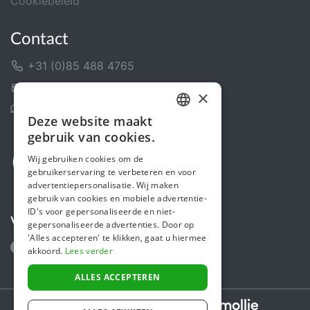
Cookiebeleid
Contact
+31 (0)85 488 4765
Contactformulier
×
Helpcentrum
Deze website maakt
DUTCH
gebruik van cookies.
FRENCH
Wij gebruiken cookies om de
gebruikerservaring te verbeteren en voor
ENGLISH
advertentiepersonalisatie. Wij maken
gebruik van cookies en mobiele advertentie-
ID's voor gepersonaliseerde en niet-
Volg ons
gepersonaliseerde advertenties. Door op
'Alles accepteren' te klikken, gaat u hiermee
akkoord.
Lees verder
ALLES ACCEPTEREN
Secure payments powered by