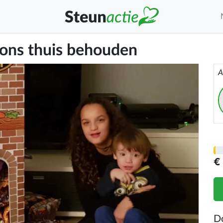
 ons thuis behouden
A
€
D