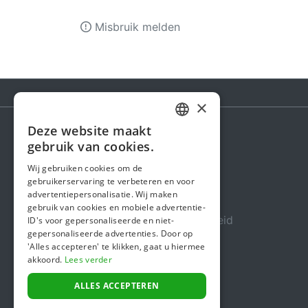
Misbruik melden
×
Deze website maakt
DUTCH
gebruik van cookies.
Steunactie
FRENCH
Wij gebruiken cookies om de
Over ons
gebruikerservaring te verbeteren en voor
ENGLISH
advertentiepersonalisatie. Wij maken
In de media
gebruik van cookies en mobiele advertentie-
Veiligheid & Betrouwbaarheid
ID's voor gepersonaliseerde en niet-
gepersonaliseerde advertenties. Door op
Algemene voorwaarden
'Alles accepteren' te klikken, gaat u hiermee
akkoord.
Lees verder
Privacybeleid
Cookiebeleid
ALLES ACCEPTEREN