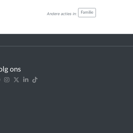
Familie
Andere acties in
:
olg ons