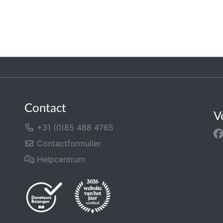
Contact
V
+31 (0)85 488 4765
Contactformulier
Helpcentrum