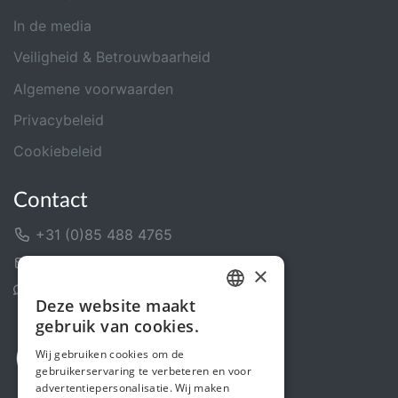
In de media
Veiligheid & Betrouwbaarheid
Algemene voorwaarden
Privacybeleid
Cookiebeleid
Contact
+31 (0)85 488 4765
Contactformulier
×
Helpcentrum
Deze website maakt
DUTCH
gebruik van cookies.
FRENCH
Wij gebruiken cookies om de
gebruikerservaring te verbeteren en voor
ENGLISH
advertentiepersonalisatie. Wij maken