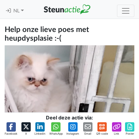
NL
Help onze lieve poes met
heupdysplasie :-(
Deel deze actie via:
Facebook
X
Linkedin
WhatsApp
Instagram
Email
QR-code
Link
Poster