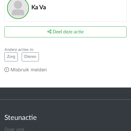
Ka Va
Deel deze actie
Andere acties in
:
Zorg
Dieren
Misbruik melden
Steunactie
Over ons