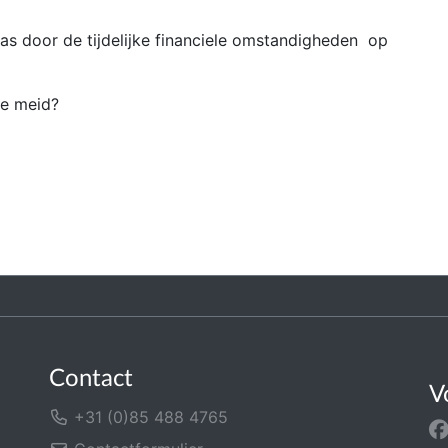
as door de tijdelijke financiele omstandigheden op
ze meid?
Contact
V
+31 (0)85 488 4765