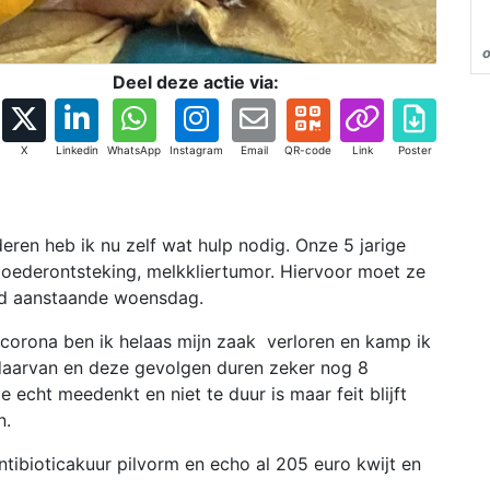
Deel deze actie via:
X
Linkedin
WhatsApp
Instagram
Email
QR-code
Link
Poster
ren heb ik nu zelf wat hulp nodig. Onze 5 jarige
moederontsteking, melkkliertumor. Hiervoor moet ze
rd aanstaande woensdag.
 corona ben ik helaas mijn zaak verloren en kamp ik
 daarvan en deze gevolgen duren zeker nog 8
e echt meedenkt en niet te duur is maar feit blijft
n.
antibioticakuur pilvorm en echo al 205 euro kwijt en