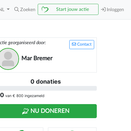
Start jouw actie
NL
Zoeken
Inloggen
ctie georganiseerd door:
Contact
Mar Bremer
0 donaties
 0
van
€ 800
ingezameld
NU DONEREN