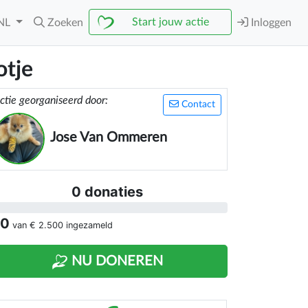
Start jouw actie
NL
Zoeken
Inloggen
otje
ctie georganiseerd door:
Contact
Jose Van Ommeren
0 donaties
 0
van
€ 2.500
ingezameld
NU DONEREN