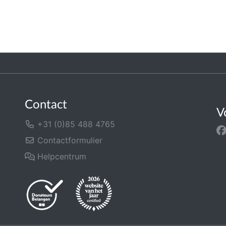
Contact
V
+31 (0)85 488 4765
Contactformulier
Helpcentrum