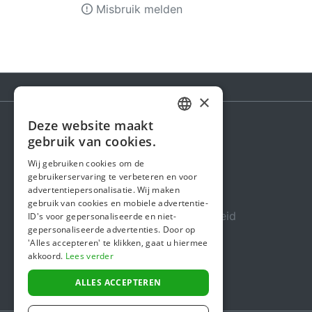
Misbruik melden
×
Deze website maakt
DUTCH
gebruik van cookies.
Steunactie
FRENCH
Wij gebruiken cookies om de
Over ons
gebruikerservaring te verbeteren en voor
ENGLISH
advertentiepersonalisatie. Wij maken
In de media
gebruik van cookies en mobiele advertentie-
Veiligheid & Betrouwbaarheid
ID's voor gepersonaliseerde en niet-
gepersonaliseerde advertenties. Door op
Algemene voorwaarden
'Alles accepteren' te klikken, gaat u hiermee
akkoord.
Lees verder
Privacybeleid
Cookiebeleid
ALLES ACCEPTEREN