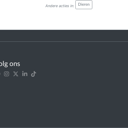
Dieren
Andere acties in
:
olg ons