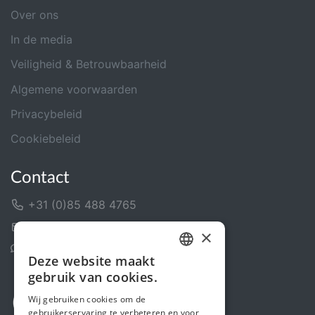
Over ons
In de media
Veiligheid & Betrouwbaarheid
Algemene voorwaarden
Privacybeleid
Cookiebeleid
Contact
+31 (0)85 488 4765
Contactformulier
×
Helpcentrum
Deze website maakt
DUTCH
gebruik van cookies.
FRENCH
Wij gebruiken cookies om de
gebruikerservaring te verbeteren en voor
ENGLISH