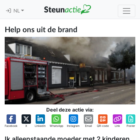
NL
Help ons uit de brand
Deel deze actie via:
Facebook
X
Linkedin
WhatsApp
Instagram
Email
QR-code
Link
Poster
Ik alleenstaande moeder met 2 kinderen