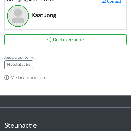
Contact
Kaat Jong
Deel deze actie
Andere acties in
:
Noodsituatie
Misbruik melden
Steunactie