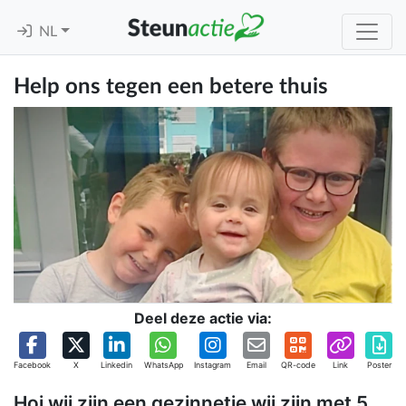
NL
Help ons tegen een betere thuis
Deel deze actie via:
Facebook
X
Linkedin
WhatsApp
Instagram
Email
QR-code
Link
Poster
Hoi wij zijn een gezinnetje wij zijn met 5