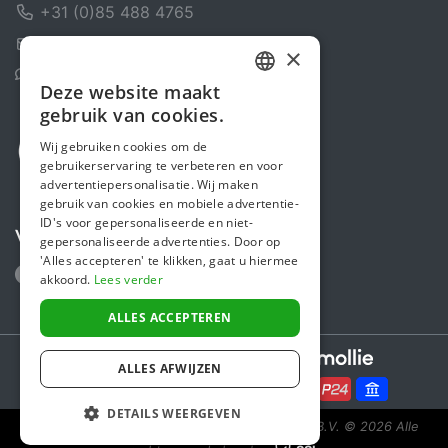
+31 (0)85 488 4765
Contactformulier
×
Helpcentrum
Deze website maakt
DUTCH
gebruik van cookies.
FRENCH
Wij gebruiken cookies om de
gebruikerservaring te verbeteren en voor
ENGLISH
advertentiepersonalisatie. Wij maken
gebruik van cookies en mobiele advertentie-
ID's voor gepersonaliseerde en niet-
Volg ons
gepersonaliseerde advertenties. Door op
'Alles accepteren' te klikken, gaat u hiermee
akkoord.
Lees verder
ALLES ACCEPTEREN
Secure payments powered by
ALLES AFWIJZEN
DETAILS WEERGEVEN
Steunactie is een initiatief van Sponsor Europe B.V.
© 2026 Alle