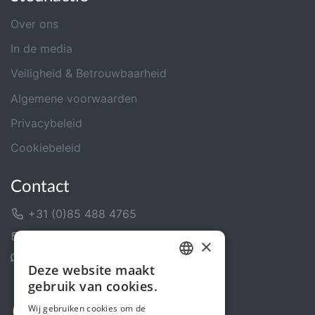
Over ons
In de media
Veiligheid & Betrouwbaarheid
Algemene voorwaarden
Privacybeleid
Cookiebeleid
Contact
+31 (0)85 488 4765
Contactformulier
×
Helpcentrum
Deze website maakt
DUTCH
gebruik van cookies.
FRENCH
Wij gebruiken cookies om de