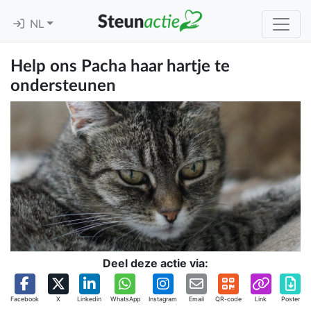
NL
Help ons Pacha haar hartje te
ondersteunen
Deel deze actie via:
Facebook
X
Linkedin
WhatsApp
Instagram
Email
QR-code
Link
Poster