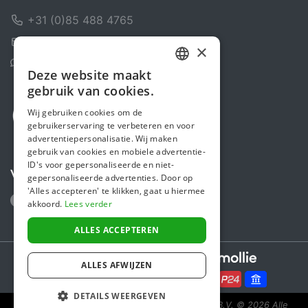
+31 (0)85 488 4765
Contactformulier
×
Helpcentrum
Deze website maakt
DUTCH
gebruik van cookies.
FRENCH
Wij gebruiken cookies om de
gebruikerservaring te verbeteren en voor
ENGLISH
advertentiepersonalisatie. Wij maken
gebruik van cookies en mobiele advertentie-
ID's voor gepersonaliseerde en niet-
Volg ons
gepersonaliseerde advertenties. Door op
'Alles accepteren' te klikken, gaat u hiermee
akkoord.
Lees verder
ALLES ACCEPTEREN
Secure payments powered by
ALLES AFWIJZEN
DETAILS WEERGEVEN
Steunactie is een initiatief van Sponsor Europe B.V.
© 2026 Alle