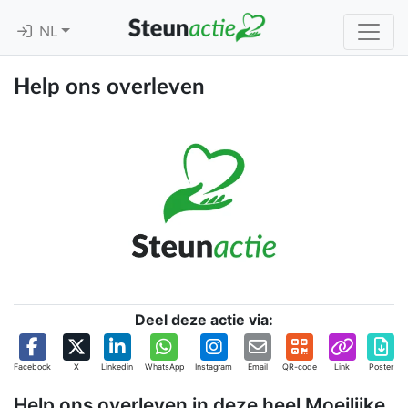
NL
Help ons overleven
Deel deze actie via:
Facebook
X
Linkedin
WhatsApp
Instagram
Email
QR-code
Link
Poster
Help ons overleven in deze heel Moeilijke