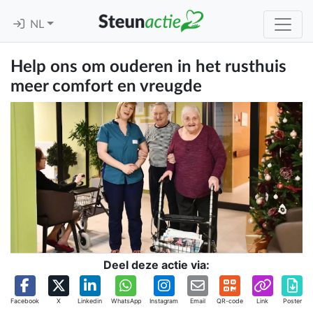
NL
Help ons om ouderen in het rusthuis
meer comfort en vreugde
Deel deze actie via:
Facebook
X
Linkedin
WhatsApp
Instagram
Email
QR-code
Link
Poster