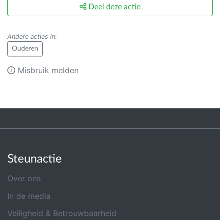
Deel deze actie
Andere acties in
:
Ouderen
Misbruik melden
Steunactie
Over ons
In de media
Veiligheid & Betrouwbaarheid