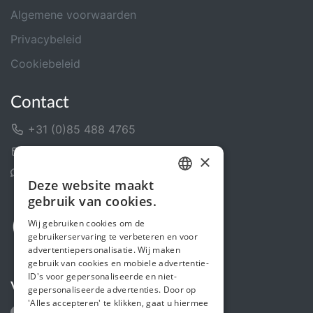
Algemene voorwaarden
Privacybeleid
Cookiebeleid
Contact
+31 (0)85 488 4765
Contactformulier
×
Helpcentrum
Deze website maakt
DUTCH
gebruik van cookies.
FRENCH
Wij gebruiken cookies om de
gebruikerservaring te verbeteren en voor
ENGLISH
advertentiepersonalisatie. Wij maken
gebruik van cookies en mobiele advertentie-
ID's voor gepersonaliseerde en niet-
Volg ons
gepersonaliseerde advertenties. Door op
'Alles accepteren' te klikken, gaat u hiermee