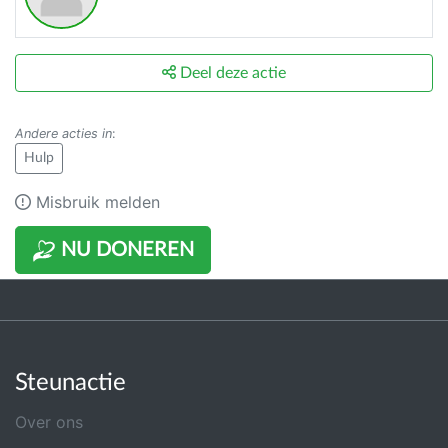
Deel deze actie
Andere acties in
:
Hulp
Misbruik melden
NU DONEREN
Steunactie
Over ons