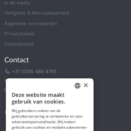
In de media
Veiligheid & Betrouwbaarheid
Algemene voorwaarden
Privacybeleid
Cookiebeleid
Contact
+31 (0)85 488 4765
Contactformulier
×
Helpcentrum
Deze website maakt
DUTCH
gebruik van cookies.
FRENCH
Wij gebruiken cookies om de
gebruikerservaring te verbeteren en voor
ENGLISH
advertentiepersonalisatie. Wij maken
gebruik van cookies en mobiele advertentie-