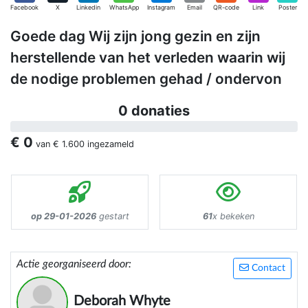
Facebook
X
Linkedin
WhatsApp
Instagram
Email
QR-code
Link
Poster
Goede dag Wij zijn jong gezin en zijn
herstellende van het verleden waarin wij
de nodige problemen gehad / ondervon
0 donaties
€ 0
van
€ 1.600
ingezameld
op 29-01-2026
gestart
61
x bekeken
Actie georganiseerd door:
Contact
Deborah Whyte