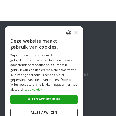
×
Deze website maakt
DUTCH
gebruik van cookies.
Steunactie
FRENCH
Wij gebruiken cookies om de
Over ons
gebruikerservaring te verbeteren en voor
ENGLISH
advertentiepersonalisatie. Wij maken
In de media
gebruik van cookies en mobiele advertentie-
Veiligheid & Betrouwbaarheid
ID's voor gepersonaliseerde en niet-
gepersonaliseerde advertenties. Door op
Algemene voorwaarden
'Alles accepteren' te klikken, gaat u hiermee
akkoord.
Lees verder
Privacybeleid
Cookiebeleid
ALLES ACCEPTEREN
ALLES AFWIJZEN