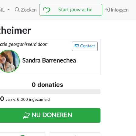
Start jouw actie
NL
Zoeken
Inloggen
zheimer
ctie georganiseerd door:
Contact
Sandra Barrenechea
0 donaties
 0
van
€ 6.000
ingezameld
NU DONEREN