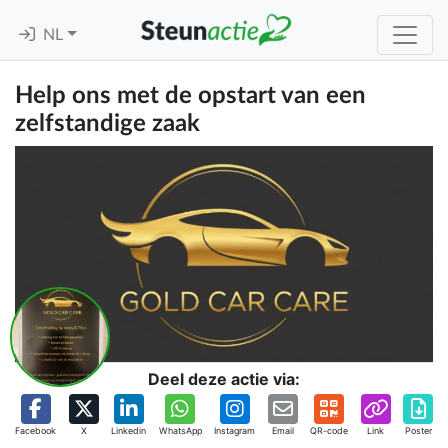
NL
Help ons met de opstart van een
zelfstandige zaak
Deel deze actie via:
Facebook
X
Linkedin
WhatsApp
Instagram
Email
QR-code
Link
Poster