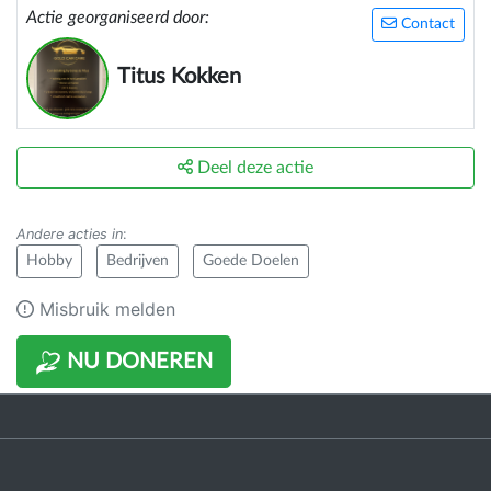
Actie georganiseerd door:
Contact
Titus Kokken
Deel deze actie
Andere acties in
:
Hobby
Bedrijven
Goede Doelen
Misbruik melden
NU DONEREN