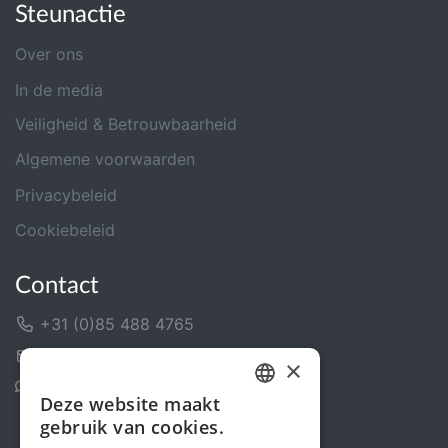
Steunactie
Over ons
In de media
Veiligheid & Betrouwbaarheid
Algemene voorwaarden
Privacybeleid
Cookiebeleid
Contact
+31 (0)85 488 4765
Contactformulier
×
Helpcentrum
Deze website maakt
DUTCH
gebruik van cookies.
FRENCH