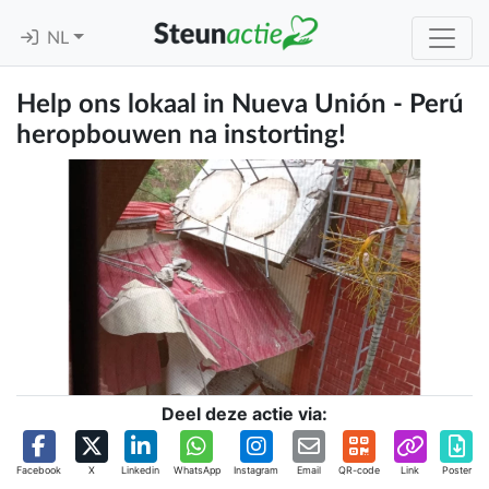
NL
Help ons lokaal in Nueva Unión - Perú
heropbouwen na instorting!
Deel deze actie via:
Facebook
X
Linkedin
WhatsApp
Instagram
Email
QR-code
Link
Poster