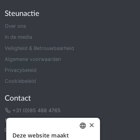
Steunactie
Over ons
In de media
Veiligheid & Betrouwbaarheid
Algemene voorwaarden
Privacybeleid
Cookiebeleid
Contact
+31 (0)85 488 4765
Contactformulier
×
Helpcentrum
Deze website maakt
DUTCH