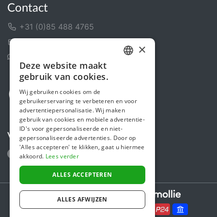
Contact
+31 (0)85 488 4765
Contactformulier
×
Helpcentrum
Deze website maakt
DUTCH
gebruik van cookies.
FRENCH
Wij gebruiken cookies om de
gebruikerservaring te verbeteren en voor
ENGLISH
advertentiepersonalisatie. Wij maken
gebruik van cookies en mobiele advertentie-
ID's voor gepersonaliseerde en niet-
Volg ons
gepersonaliseerde advertenties. Door op
'Alles accepteren' te klikken, gaat u hiermee
akkoord.
Lees verder
ALLES ACCEPTEREN
Secure payments powered by
ALLES AFWIJZEN