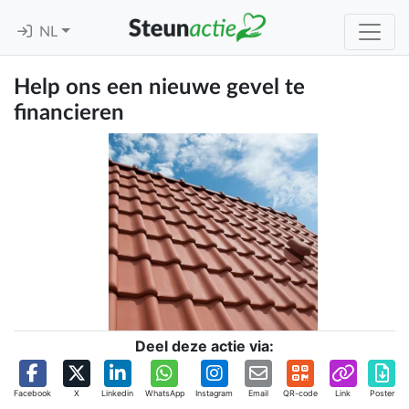
NL
Help ons een nieuwe gevel te
financieren
Deel deze actie via:
Facebook
X
Linkedin
WhatsApp
Instagram
Email
QR-code
Link
Poster