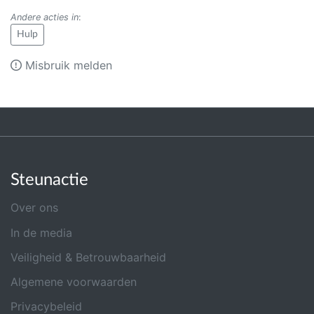
Andere acties in
:
Hulp
Misbruik melden
Steunactie
Over ons
In de media
Veiligheid & Betrouwbaarheid
Algemene voorwaarden
Privacybeleid