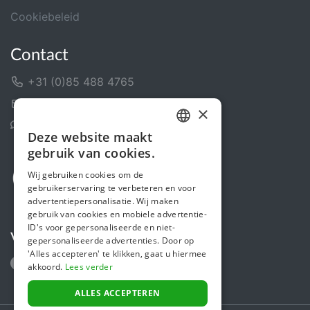
Cookiebeleid
Contact
+31 (0)85 488 4765
Contactformulier
×
Helpcentrum
Deze website maakt
DUTCH
gebruik van cookies.
FRENCH
Wij gebruiken cookies om de
gebruikerservaring te verbeteren en voor
ENGLISH
advertentiepersonalisatie. Wij maken
gebruik van cookies en mobiele advertentie-
ID's voor gepersonaliseerde en niet-
Volg ons
gepersonaliseerde advertenties. Door op
'Alles accepteren' te klikken, gaat u hiermee
akkoord.
Lees verder
ALLES ACCEPTEREN