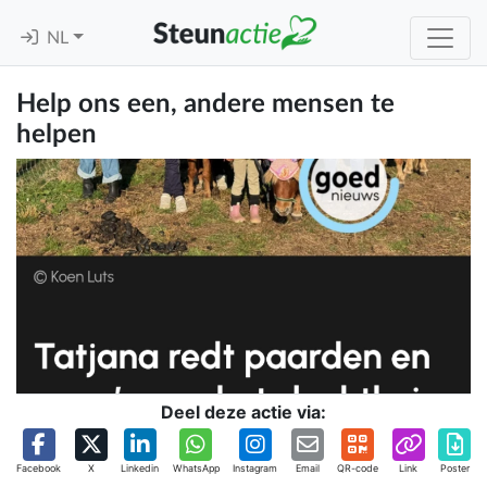
NL
Help ons een, andere mensen te
helpen
Deel deze actie via:
Facebook
X
Linkedin
WhatsApp
Instagram
Email
QR-code
Link
Poster