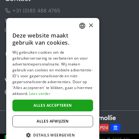
+31 (0)85 488 4765
Contactformulier
×
Helpcentrum
Deze website maakt
DUTCH
gebruik van cookies.
FRENCH
Wij gebruiken cookies om de
gebruikerservaring te verbeteren en voor
ENGLISH
advertentiepersonalisatie. Wij maken
gebruik van cookies en mobiele advertentie-
ID's voor gepersonaliseerde en niet-
Volg ons
gepersonaliseerde advertenties. Door op
'Alles accepteren' te klikken, gaat u hiermee
akkoord.
Lees verder
ALLES ACCEPTEREN
Secure payments powered by
ALLES AFWIJZEN
DETAILS WEERGEVEN