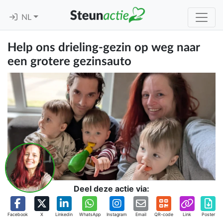
NL
Help ons drieling-gezin op weg naar
een grotere gezinsauto
Deel deze actie via:
Facebook
X
Linkedin
WhatsApp
Instagram
Email
QR-code
Link
Poster