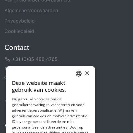
Algemene voorwaarden
Privacybeleid
Cookiebeleid
Contact
+31 (0)85 488 4765
Contactformulier
×
Helpcentrum
Deze website maakt
DUTCH
gebruik van cookies.
FRENCH
Wij gebruiken cookies om de
gebruikerservaring te verbeteren en voor
ENGLISH
advertentiepersonalisatie. Wij maken
gebruik van cookies en mobiele advertentie-
ID's voor gepersonaliseerde en niet-
Volg ons
gepersonaliseerde advertenties. Door op
'Alles accepteren' te klikken, gaat u hiermee