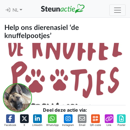
NL
Help ons dierenasiel ‘de
knuffelpootjes’
Deel deze actie via:
Facebook
X
Linkedin
WhatsApp
Instagram
Email
QR-code
Link
Poster