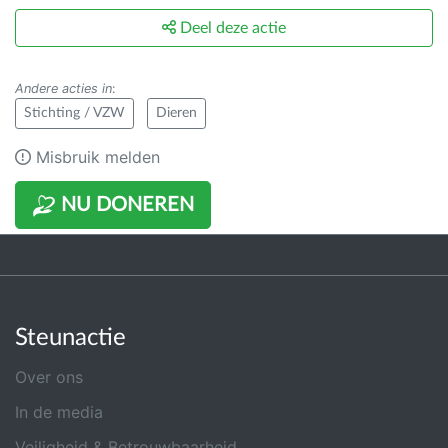
Deel deze actie
Andere acties in
:
Stichting / VZW
Dieren
Misbruik melden
NU DONEREN
Steunactie
Over ons
In de media
Veiligheid & Betrouwbaarheid