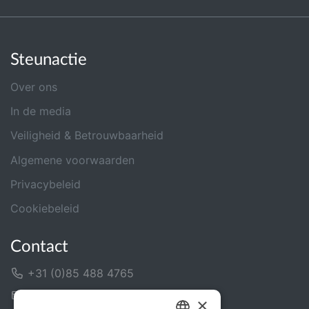
Steunactie
Over ons
In de media
Veiligheid & Betrouwbaarheid
Algemene voorwaarden
Privacybeleid
Cookiebeleid
Contact
+31 (0)85 488 4765
Contactformulier
×