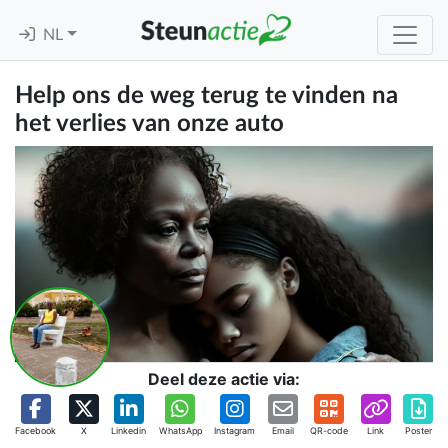
NL
Help ons de weg terug te vinden na
het verlies van onze auto
Deel deze actie via:
Facebook
X
Linkedin
WhatsApp
Instagram
Email
QR-code
Link
Poster