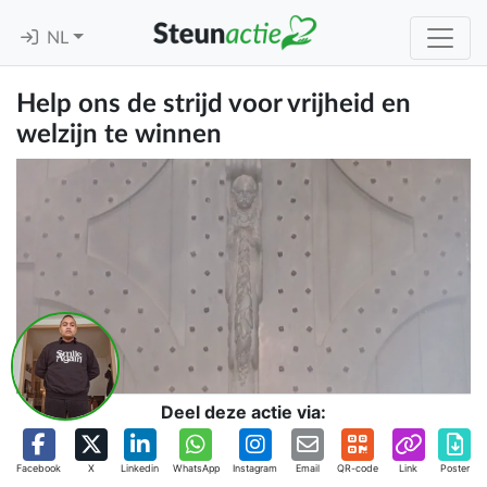
NL
Help ons de strijd voor vrijheid en
welzijn te winnen
Deel deze actie via:
Facebook
X
Linkedin
WhatsApp
Instagram
Email
QR-code
Link
Poster