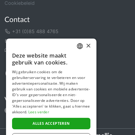
Cookiebeleid
Contact
+31 (0)85 488 4765
Contactformulier
×
Helpcentrum
Deze website maakt
DUTCH
gebruik van cookies.
FRENCH
Wij gebruiken cookies om de
gebruikerservaring te verbeteren en voor
ENGLISH
advertentiepersonalisatie. Wij maken
gebruik van cookies en mobiele advertentie-
ID's voor gepersonaliseerde en niet-
Volg ons
gepersonaliseerde advertenties. Door op
'Alles accepteren' te klikken, gaat u hiermee
akkoord.
Lees verder
ALLES ACCEPTEREN
Secure payments powered by