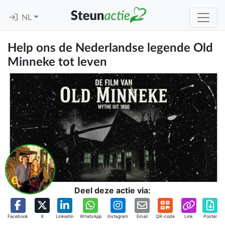
NL
Help ons de Nederlandse legende Old
Minneke tot leven
Deel deze actie via:
Facebook
X
Linkedin
WhatsApp
Instagram
Email
QR-code
Link
Poster