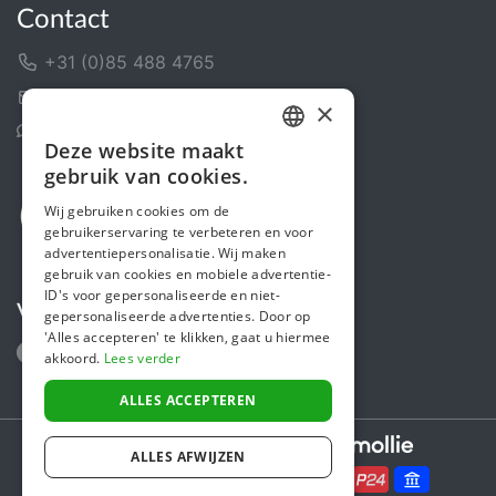
Contact
+31 (0)85 488 4765
Contactformulier
×
Helpcentrum
Deze website maakt
DUTCH
gebruik van cookies.
FRENCH
Wij gebruiken cookies om de
gebruikerservaring te verbeteren en voor
ENGLISH
advertentiepersonalisatie. Wij maken
gebruik van cookies en mobiele advertentie-
ID's voor gepersonaliseerde en niet-
Volg ons
gepersonaliseerde advertenties. Door op
'Alles accepteren' te klikken, gaat u hiermee
akkoord.
Lees verder
ALLES ACCEPTEREN
Secure payments powered by
ALLES AFWIJZEN