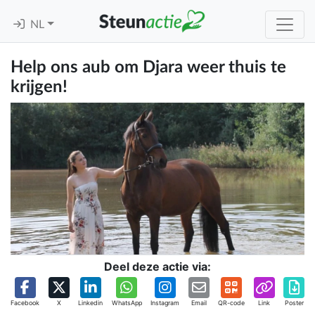
NL
Help ons aub om Djara weer thuis te
krijgen!
Deel deze actie via:
Facebook
X
Linkedin
WhatsApp
Instagram
Email
QR-code
Link
Poster