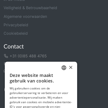
Veiligheid & Betrouwbaarheid
Algemene voorwaarden
Privacybeleid
Cookiebeleid
Contact
+31 (0)85 488 4765
Contactformulier
×
Helpcentrum
Deze website maakt
DUTCH
gebruik van cookies.
FRENCH
Wij gebruiken cookies om de
gebruikerservaring te verbeteren en voor
ENGLISH
advertentiepersonalisatie. Wij maken
gebruik van cookies en mobiele advertentie-
ID's voor gepersonaliseerde en niet-