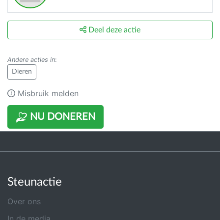
Deel deze actie
Andere acties in
:
Dieren
Misbruik melden
NU DONEREN
Steunactie
Over ons
In de media