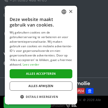
Contactformulier
×
Helpcentrum
Deze website maakt
DUTCH
gebruik van cookies.
FRENCH
Wij gebruiken cookies om de
gebruikerservaring te verbeteren en voor
ENGLISH
advertentiepersonalisatie. Wij maken
gebruik van cookies en mobiele advertentie-
ID's voor gepersonaliseerde en niet-
Volg ons
gepersonaliseerde advertenties. Door op
'Alles accepteren' te klikken, gaat u hiermee
akkoord.
Lees verder
ALLES ACCEPTEREN
Secure payments powered by
ALLES AFWIJZEN
DETAILS WEERGEVEN
Steunactie is een initiatief van Sponsor Europe B.V.
© 2026 Alle
NU DONEREN
rechten voorbehouden.
SSL