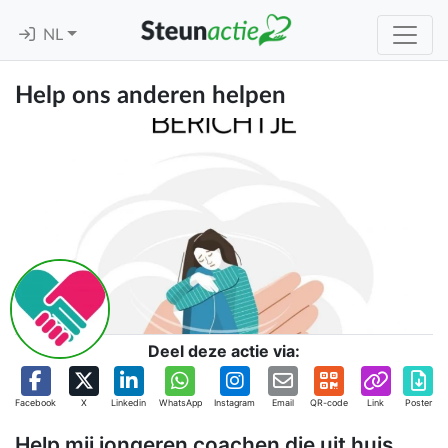
NL
Help ons anderen helpen
Deel deze actie via:
Facebook
X
Linkedin
WhatsApp
Instagram
Email
QR-code
Link
Poster
Help mij jongeren coachen die uit huis